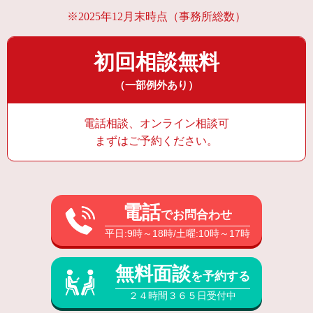
※2025年12月末時点（事務所総数）
初回相談無料
（一部例外あり）
電話相談、オンライン相談可
まずはご予約ください。
電話
でお問合わせ
平日:9時～18時/土曜:10時～17時
無料面談
を予約する
２４時間３６５日受付中