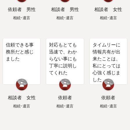
依頼者
男性
相談者
男性
相談者
女性
相続･遺言
相続･遺言
相続･遺言
信頼できる事
対応もとても
タイムリーに
務所だと感じ
迅速で、わか
情報共有が出
ました
らない事にも
来たことは、
丁寧に説明し
私にとっては
てくれた
心強く感じま
した
相談者
女性
依頼者
依頼者
相続･遺言
相続･遺言
相続･遺言