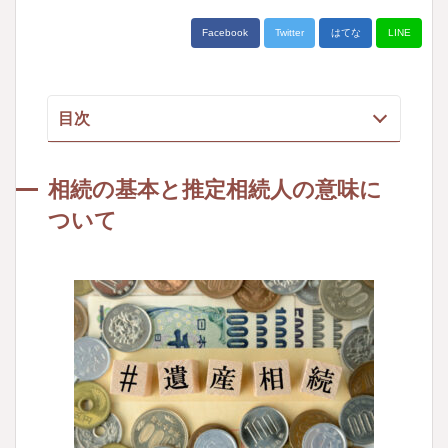
Facebook
Twitter
はてな
LINE
目次
相続の基本と推定相続人の意味について
相続の基本と推定相続人の意味に
推定相続人とは何か
ついて
推定相続人とほかの「相続人」の違い
推定相続人ではなくなる場合～欠格事由につい
て
執筆者
関連動画