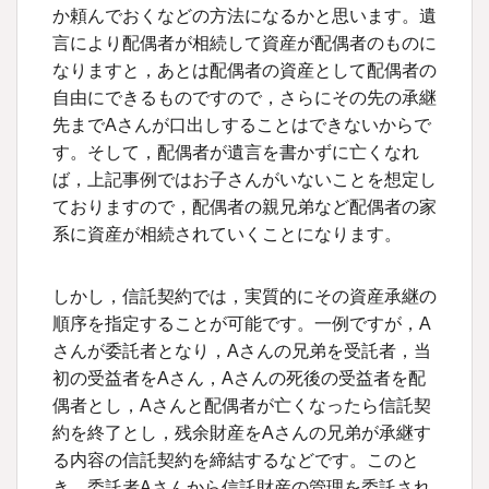
か頼んでおくなどの方法になるかと思います。遺
言により配偶者が相続して資産が配偶者のものに
なりますと，あとは配偶者の資産として配偶者の
自由にできるものですので，さらにその先の承継
先までAさんが口出しすることはできないからで
す。そして，配偶者が遺言を書かずに亡くなれ
ば，上記事例ではお子さんがいないことを想定し
ておりますので，配偶者の親兄弟など配偶者の家
系に資産が相続されていくことになります。
しかし，信託契約では，実質的にその資産承継の
順序を指定することが可能です。一例ですが，A
さんが委託者となり，Aさんの兄弟を受託者，当
初の受益者をAさん，Aさんの死後の受益者を配
偶者とし，Aさんと配偶者が亡くなったら信託契
約を終了とし，残余財産をAさんの兄弟が承継す
る内容の信託契約を締結するなどです。このと
き，委託者Aさんから信託財産の管理を委託され