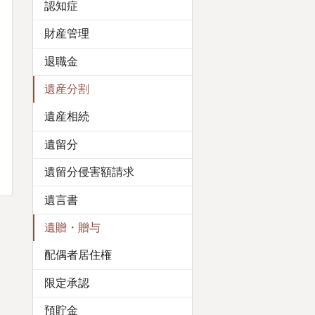
認知症
財産管理
退職金
遺産分割
遺産相続
遺留分
遺留分侵害額請求
遺言書
遺贈・贈与
配偶者居住権
限定承認
預貯金