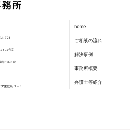
home
ル 703
ご相談の流れ
1 601号室
解決事例
会議所ビル５階
事務所概要
弁護士等紹介
エア東広島 ３－１