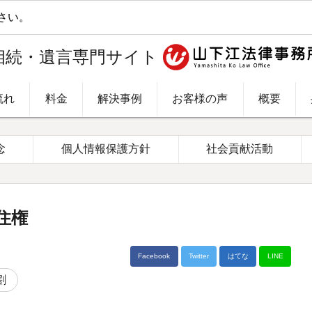
。
相続・遺言専門サイト
流れ
料金
解決事例
お客様の声
概要
念
個人情報保護方針
社会貢献活動
住権
Facebook
Twitter
はてな
LINE
割