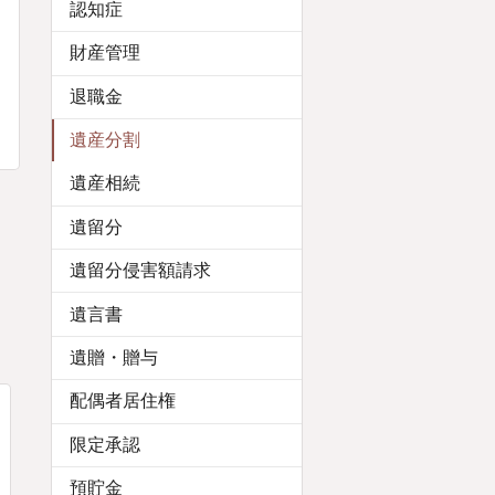
認知症
財産管理
退職金
遺産分割
遺産相続
遺留分
遺留分侵害額請求
遺言書
遺贈・贈与
配偶者居住権
限定承認
預貯金