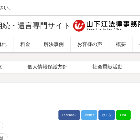
。
相続・遺言専門サイト
流れ
料金
解決事例
お客様の声
概要
念
個人情報保護方針
社会貢献活動
Facebook
Twitter
はてな
LINE
割