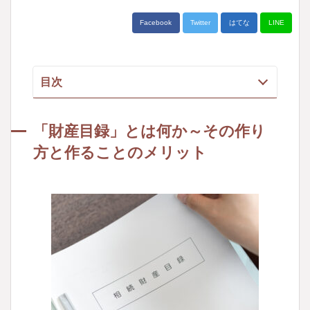
Facebook
Twitter
はてな
LINE
目次
「財産目録」とは何か～その作り方と作るこ
とのメリット
「財産目録」とは何か～その作り
財産目録とは何か
方と作ることのメリット
財産目録を作るメリット
財産目録に盛り込むべき内容
執筆者