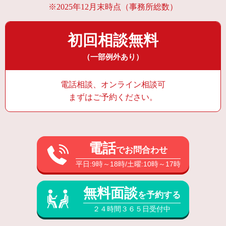
※2025年12月末時点（事務所総数）
初回相談無料
（一部例外あり）
電話相談、オンライン相談可
まずはご予約ください。
電話
でお問合わせ
平日:9時～18時/土曜:10時～17時
無料面談
を予約する
２４時間３６５日受付中