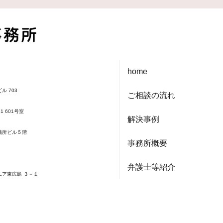
home
ル 703
ご相談の流れ
1 601号室
解決事例
会議所ビル５階
事務所概要
弁護士等紹介
エア東広島 ３－１