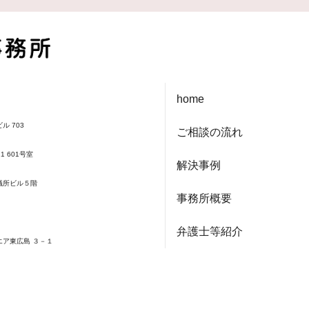
home
ル 703
ご相談の流れ
1 601号室
解決事例
会議所ビル５階
事務所概要
弁護士等紹介
エア東広島 ３－１