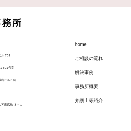
home
ル 703
ご相談の流れ
1 601号室
解決事例
会議所ビル５階
事務所概要
弁護士等紹介
エア東広島 ３－１