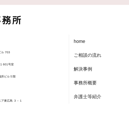
home
ル 703
ご相談の流れ
1 601号室
解決事例
会議所ビル５階
事務所概要
弁護士等紹介
エア東広島 ３－１