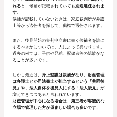
れる
と、候補が記載されていても
別途選任されま
す
。
候補が記載していないときは、家庭裁判所が弁護
士等から適任者を探して、職権で選任されます。
また、後見開始の審判申立書に書く候補者を誰に
するべきかについては、人によって異なります。
過去の例では、子供や兄弟、配偶者等の親族がな
ることが多いです。
しかし最近は、
身上監護は親族がなり、財産管理
は弁護士とか司法書士が担当するという「共同後
見」や、法人自体を後見人にする「法人後見」
が
増えてきつつあると言われています。
財産管理が中心になる場合
は、
第三者が客観的な
立場で管理した方が望ましい場合も多い
です。