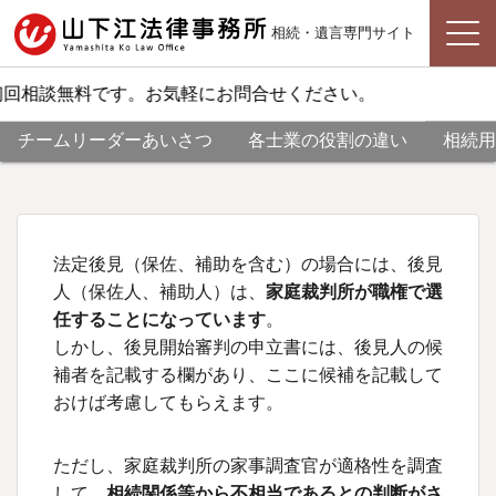
相続・遺言専門サイト
回相談無料です。お気軽にお問合せください。
チームリーダーあいさつ
各士業の役割の違い
相続用
法定後見（保佐、補助を含む）の場合には、後見
人（保佐人、補助人）は、
家庭裁判所が職権で選
任することになっています
。
しかし、後見開始審判の申立書には、後見人の候
補者を記載する欄があり、ここに候補を記載して
おけば考慮してもらえます。
ただし、家庭裁判所の家事調査官が適格性を調査
して、
相続関係等から不相当であるとの判断がさ