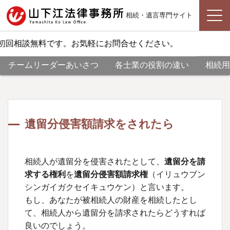
相続・遺言専門サイト
回相談無料です。お気軽にお問合せください。
チームリーダーあいさつ
各士業の役割の違い
相続用
遺留分侵害額請求をされたら
相続人が遺留分を侵害されたとして、
遺留分を請
求する権利
を
遺留分侵害額請求権
（イリュウブン
シンガイガクセイキュウケン）と言います。
もし、あなたが被相続人の財産を相続したとし
て、相続人から遺留分を請求されたらどうすれば
良いのでしょう。