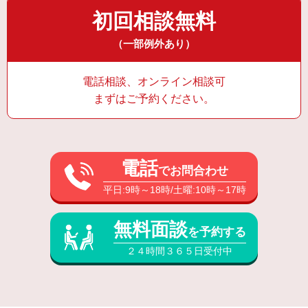
初回相談無料
（一部例外あり）
電話相談、オンライン相談可
まずはご予約ください。
電話
でお問合わせ
平日:9時～18時/土曜:10時～17時
無料面談
を予約する
２４時間３６５日受付中